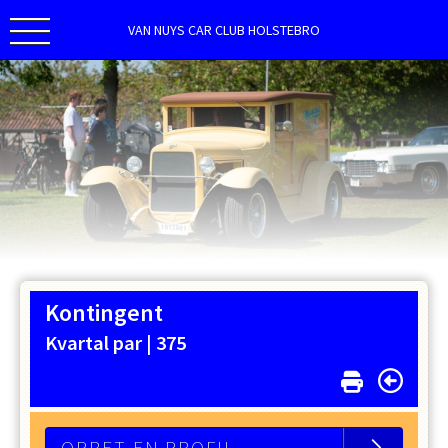
VAN NUYS CAR CLUB HOLSTEBRO
Kontingent
Kvartal par |
375