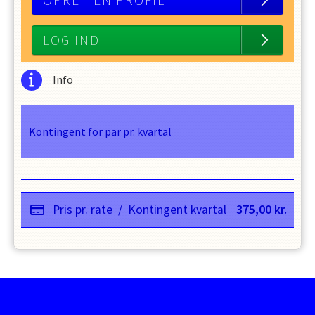
OPRET EN PROFIL
LOG IND
Info
Kontingent for par pr. kvartal
Pris pr. rate
/
Kontingent kvartal
375,00
kr.