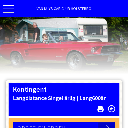
VAN NUYS CAR CLUB HOLSTEBRO
Kontingent
Langdistance Singel årlig |
Lang600år