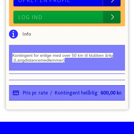
OPRET EN PROFIL
LOG IND
Info
Kontingent for enlige med over 50 km til klubben årlig
(Langdistancemedlemmer)
Pris pr. rate
/
Kontingent helårlig
600,00
kr.