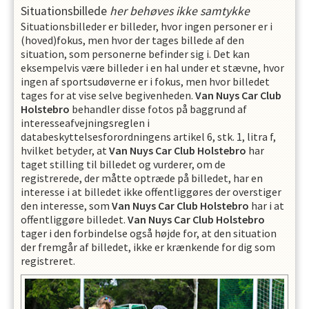
Situationsbillede
her behøves ikke samtykke
Situationsbilleder er billeder, hvor ingen personer er i
(hoved)fokus, men hvor der tages billede af den
situation, som personerne befinder sig i. Det kan
eksempelvis være billeder i en hal under et stævne, hvor
ingen af sportsudøverne er i fokus, men hvor billedet
tages for at vise selve begivenheden.
Van Nuys Car Club
Holstebro
behandler disse fotos på baggrund af
interesseafvejningsreglen i
databeskyttelsesforordningens artikel 6, stk. 1, litra f,
hvilket betyder, at
Van Nuys Car Club Holstebro
har
taget stilling til billedet og vurderer, om de
registrerede, der måtte optræde på billedet, har en
interesse i at billedet ikke offentliggøres der overstiger
den interesse, som
Van Nuys Car Club Holstebro
har i at
offentliggøre billedet.
Van Nuys Car Club Holstebro
tager i den forbindelse også højde for, at den situation
der fremgår af billedet, ikke er krænkende for dig som
registreret.