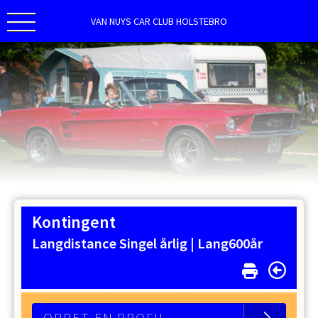
VAN NUYS CAR CLUB HOLSTEBRO
Kontingent
Langdistance Singel årlig |
Lang600år