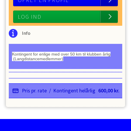
OPRET EN PROFIL
LOG IND
Info
Kontingent for enlige med over 50 km til klubben årlig
(Langdistancemedlemmer)
Pris pr. rate
/
Kontingent helårlig
600,00
kr.