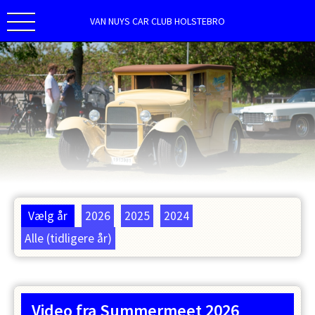
VAN NUYS CAR CLUB HOLSTEBRO
Vælg år
2026
2025
2024
Alle (tidligere år)
Video fra Summermeet 2026