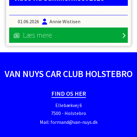
01.06.2026
Annie Wistisen
Læs mere
VAN NUYS CAR CLUB HOLSTEBRO
FIND OS HER
Ellebækvej 6
7500 - Holstebro
Mail:
formand@van-nuys.dk